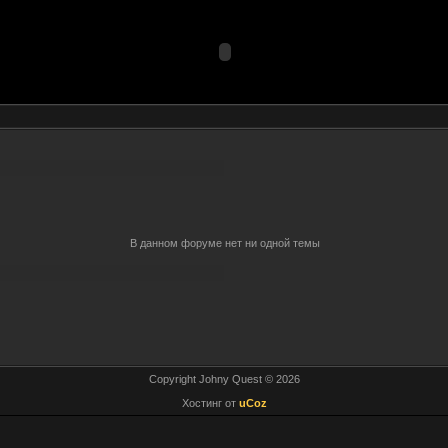
В данном форуме нет ни одной темы
Copyright Johny Quest © 2026
Хостинг от
uCoz