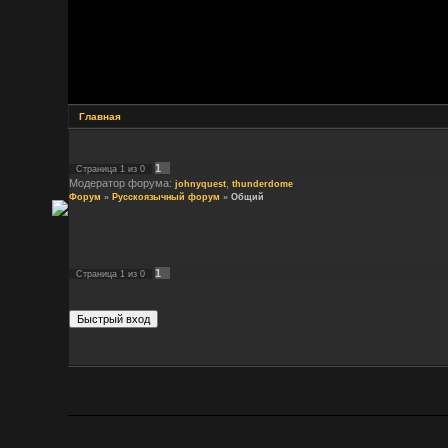
Главная
1
Страница
1
из
0
Модератор форума:
,
johnyquest
thunderdome
Форум
»
Русскоязычный форум
»
Общий
1
Страница
1
из
0